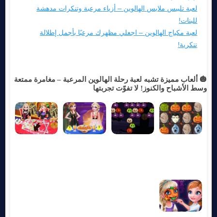
لعبة تلبيس ملابس الهالوين – أزياء مرعبة وتنكرات مدهشة
للبنات!
لعبة مكياج الهالوين – اجعلي مظهرك مرعبًا بأجمل إطلالة
تنكرية!
🎃 ألعاب مميزة تشبه لعبة رحلة الهالوين المرعبة – مغامرة ممتعة
وسط الأشباح والكنوز! لا تفوّت تجربتها