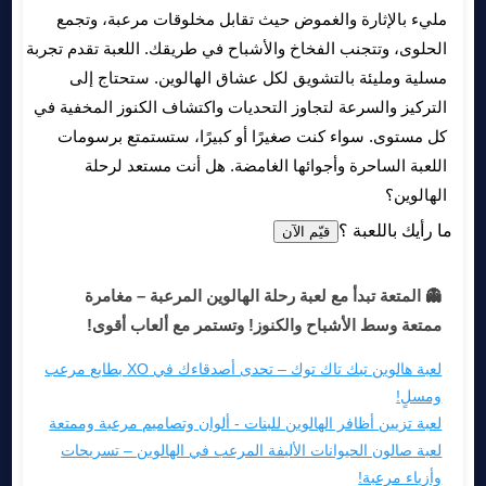
مليء بالإثارة والغموض حيث تقابل مخلوقات مرعبة، وتجمع
الحلوى، وتتجنب الفخاخ والأشباح في طريقك. اللعبة تقدم تجربة
مسلية ومليئة بالتشويق لكل عشاق الهالوين. ستحتاج إلى
التركيز والسرعة لتجاوز التحديات واكتشاف الكنوز المخفية في
كل مستوى. سواء كنت صغيرًا أو كبيرًا، ستستمتع برسومات
اللعبة الساحرة وأجوائها الغامضة. هل أنت مستعد لرحلة
الهالوين؟
ما رأيك باللعبة ؟
قيّم الآن
👻 المتعة تبدأ مع لعبة رحلة الهالوين المرعبة – مغامرة
ممتعة وسط الأشباح والكنوز! وتستمر مع ألعاب أقوى!
لعبة هالوين تيك تاك توك – تحدى أصدقاءك في XO بطابع مرعب
ومسلٍ!
لعبة تزيين أظافر الهالوين للبنات - ألوان وتصاميم مرعبة وممتعة
لعبة صالون الحيوانات الأليفة المرعب في الهالوين – تسريحات
وأزياء مرعبة!